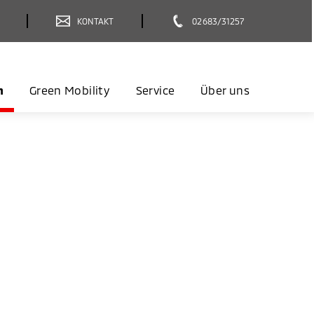
KONTAKT
02683/31257
n
Green Mobility
Service
Über uns