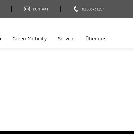
KONTAKT
02683/31257
n
Green Mobility
Service
Über uns