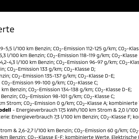
erte
9-5,5 l/100 km Benzin; CO
-Emission 112-125 g/km; CO
-Klas
2
2
,3 l/100 km Benzin; CO
-Emission 118-119 g/km; CO
-Klasse 
2
2
,2-4,3 l/100 km Benzin; CO
-Emission 96-97 g/km; CO
-Klas
2
2
in; CO
-Emission 133 g/km; CO
-Klasse D;
2
2
nzin; CO
-Emission 135-137 g/km; CO
-Klasse D-E;
2
2
; CO
-Emission 99-100 g/km; CO
-Klasse C;
2
2
0 km Benzin; CO
-Emission 134-138 g/km; CO
-Klasse D-E;
2
2
 Benzin; CO
-Emission 98-101 g/km; CO
-Klasse C;
2
2
 km Strom; CO
-Emission 0 g/km; CO
-Klasse A; kombinierte 
2
2
odell
- Energieverbrauch 17,5 kWh/100 km Strom & 2,0 l/100
erie: Energieverbrauch 7,3 l/100 km Benzin; CO
-Klasse F; k
2
trom & 2,6-2,7 l/100 km Benzin; CO
-Emission 60 g/km; CO
2
2
00km Benzin; CO
-Klasse E-F; kombinierte Werte. Elektrische
2